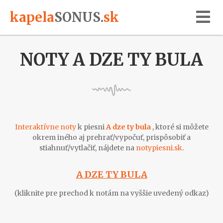
kapela
SONUS
.
sk
NOTY A DZE TY BULA
Interaktívne noty
k piesni
A dze ty bula
, ktoré si môžete
okrem iného aj prehrať/vypočuť, prispôsobiť a
stiahnuť/vytlačiť, nájdete na
notypiesni.sk
.
A DZE TY BULA
(kliknite pre prechod k notám na vyššie uvedený odkaz)