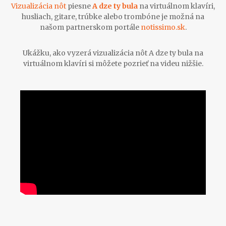
Vizualizácia nôt
piesne
A dze ty bula
na virtuálnom klavíri,
husliach, gitare, trúbke alebo trombóne je možná na
našom partnerskom portále
notissimo.sk
.
Ukážku, ako vyzerá vizualizácia nôt A dze ty bula na
virtuálnom klavíri si môžete pozrieť na videu nižšie.