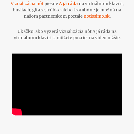
Vizualizácia nôt
piesne
A já ráda
na virtuálnom klavíri,
husliach, gitare, trúbke alebo trombóne je možná na
našom partnerskom portále
notissimo.sk
.
Ukážku, ako vyzerá vizualizácia nôt A já ráda na
virtuálnom klavíri si môžete pozrieť na videu nižšie.