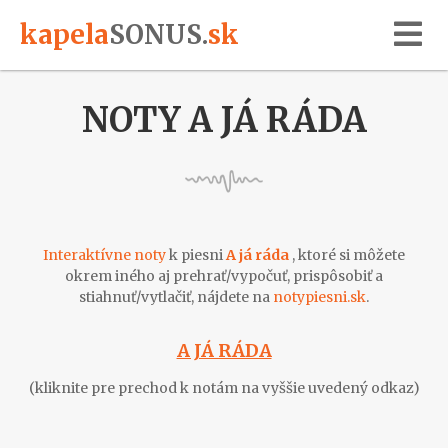
kapela
SONUS
.
sk
NOTY A JÁ RÁDA
Interaktívne noty
k piesni
A já ráda
, ktoré si môžete
okrem iného aj prehrať/vypočuť, prispôsobiť a
stiahnuť/vytlačiť, nájdete na
notypiesni.sk
.
A JÁ RÁDA
(kliknite pre prechod k notám na vyššie uvedený odkaz)