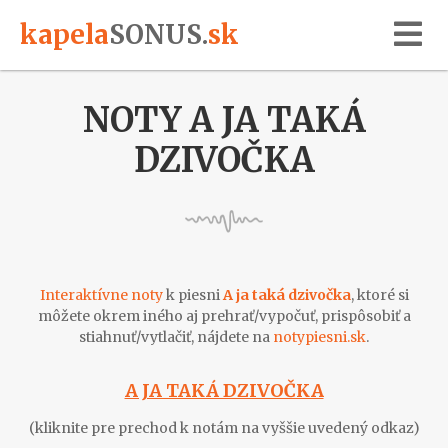
kapela
SONUS
.
sk
NOTY A JA TAKÁ
DZIVOČKA
Interaktívne noty
k piesni
A ja taká dzivočka
, ktoré si
môžete okrem iného aj prehrať/vypočuť, prispôsobiť a
stiahnuť/vytlačiť, nájdete na
notypiesni.sk
.
A JA TAKÁ DZIVOČKA
(kliknite pre prechod k notám na vyššie uvedený odkaz)