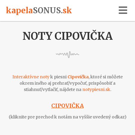
kapela
SONUS
.
sk
NOTY CIPOVIČKA
Interaktívne noty
k piesni
Cipovička
, ktoré si môžete
okrem iného aj prehrať/vypočuť, prispôsobiť a
stiahnuť/vytlačiť, nájdete na
notypiesni.sk
.
CIPOVIČKA
(kliknite pre prechod k notám na vyššie uvedený odkaz)