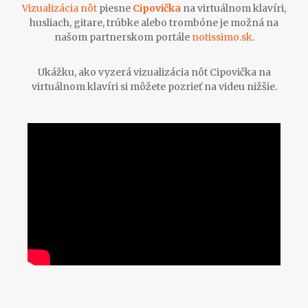
Vizualizácia nôt
piesne
Cipovička
na virtuálnom klavíri,
husliach, gitare, trúbke alebo trombóne je možná na
našom partnerskom portále
notissimo.sk
.
Ukážku, ako vyzerá vizualizácia nôt Cipovička na
virtuálnom klavíri si môžete pozrieť na videu nižšie.