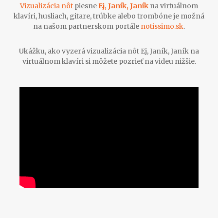
Vizualizácia nôt
piesne
Ej, Janík, Janík
na virtuálnom
klavíri, husliach, gitare, trúbke alebo trombóne je možná
na našom partnerskom portále
notissimo.sk
.
Ukážku, ako vyzerá vizualizácia nôt Ej, Janík, Janík na
virtuálnom klavíri si môžete pozrieť na videu nižšie.