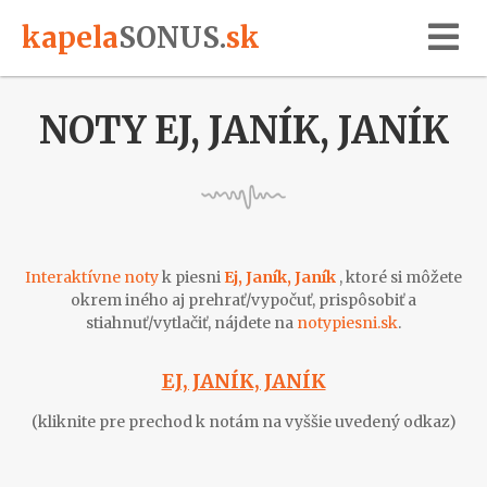
kapela
SONUS
.
sk
NOTY EJ, JANÍK, JANÍK
Interaktívne noty
k piesni
Ej, Janík, Janík
, ktoré si môžete
okrem iného aj prehrať/vypočuť, prispôsobiť a
stiahnuť/vytlačiť, nájdete na
notypiesni.sk
.
EJ, JANÍK, JANÍK
(kliknite pre prechod k notám na vyššie uvedený odkaz)