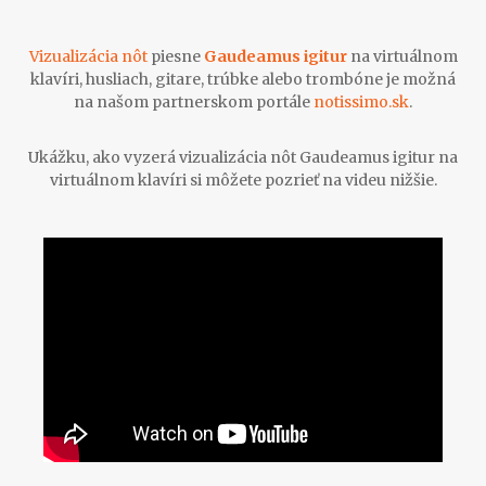
Vizualizácia nôt
piesne
Gaudeamus igitur
na virtuálnom
klavíri, husliach, gitare, trúbke alebo trombóne je možná
na našom partnerskom portále
notissimo.sk
.
Ukážku, ako vyzerá vizualizácia nôt Gaudeamus igitur na
virtuálnom klavíri si môžete pozrieť na videu nižšie.