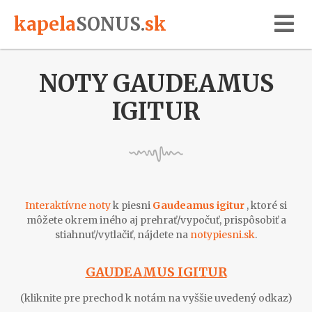
kapela
SONUS
.
sk
NOTY GAUDEAMUS
IGITUR
Interaktívne noty
k piesni
Gaudeamus igitur
, ktoré si
môžete okrem iného aj prehrať/vypočuť, prispôsobiť a
stiahnuť/vytlačiť, nájdete na
notypiesni.sk
.
GAUDEAMUS IGITUR
(kliknite pre prechod k notám na vyššie uvedený odkaz)