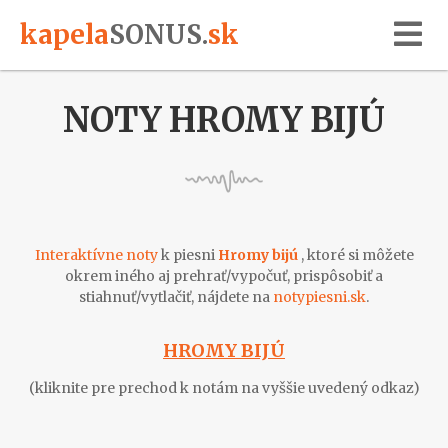
kapela
SONUS
.
sk
NOTY HROMY BIJÚ
Interaktívne noty
k piesni
Hromy bijú
, ktoré si môžete
okrem iného aj prehrať/vypočuť, prispôsobiť a
stiahnuť/vytlačiť, nájdete na
notypiesni.sk
.
HROMY BIJÚ
(kliknite pre prechod k notám na vyššie uvedený odkaz)