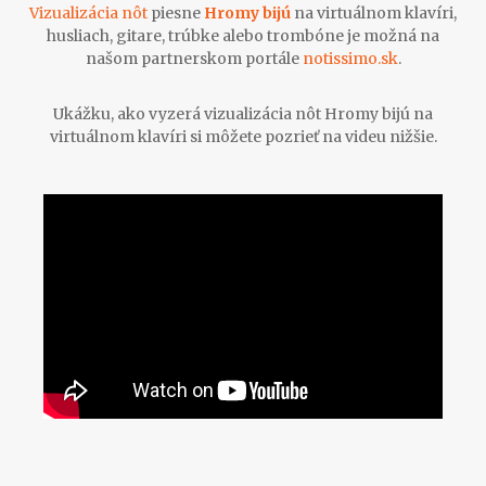
Vizualizácia nôt
piesne
Hromy bijú
na virtuálnom klavíri,
husliach, gitare, trúbke alebo trombóne je možná na
našom partnerskom portále
notissimo.sk
.
Ukážku, ako vyzerá vizualizácia nôt Hromy bijú na
virtuálnom klavíri si môžete pozrieť na videu nižšie.