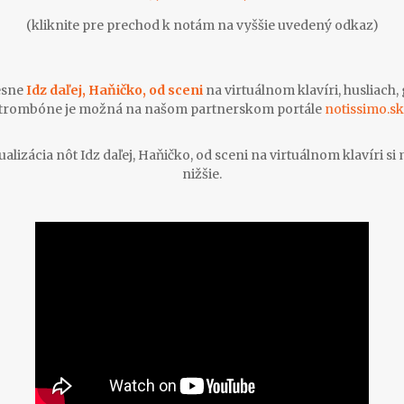
(kliknite pre prechod k notám na vyššie uvedený odkaz)
esne
Idz daľej, Haňičko, od sceni
na virtuálnom klavíri, husliach, 
trombóne je možná na našom partnerskom portále
notissimo.sk
alizácia nôt Idz daľej, Haňičko, od sceni na virtuálnom klavíri si
nižšie.