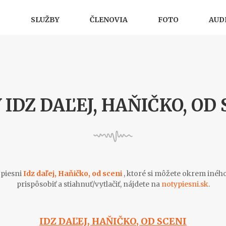
SLUŽBY
ČLENOVIA
FOTO
AUD
 IDZ DAĽEJ, HAŇIČKO, OD 
 piesni
Idz daľej, Haňičko, od sceni
, ktoré si môžete okrem iného
prispôsobiť a stiahnuť/vytlačiť, nájdete na
notypiesni.sk
.
IDZ DAĽEJ, HAŇIČKO, OD SCENI