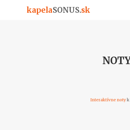
kapela
SONUS
.
sk
NOTY
Interaktívne noty
k