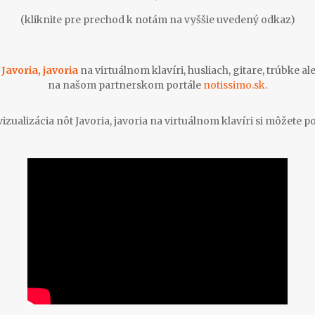
(kliknite pre prechod k notám na vyššie uvedený odkaz)
e
Javoria, javoria
na virtuálnom klavíri, husliach, gitare, trúbke 
na našom partnerskom portále
notissimo.sk
.
zualizácia nôt Javoria, javoria na virtuálnom klavíri si môžete po