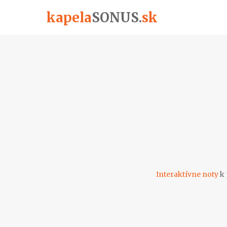
kapela
SONUS
.
sk
Interaktívne noty
k 