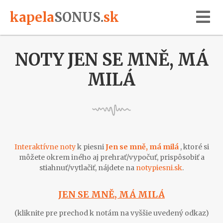
kapela
SONUS
.
sk
NOTY JEN SE MNĚ, MÁ
MILÁ
Interaktívne noty
k piesni
Jen se mně, má milá
, ktoré si
môžete okrem iného aj prehrať/vypočuť, prispôsobiť a
stiahnuť/vytlačiť, nájdete na
notypiesni.sk
.
JEN SE MNĚ, MÁ MILÁ
(kliknite pre prechod k notám na vyššie uvedený odkaz)