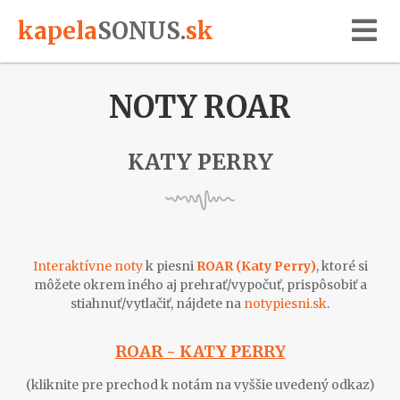
kapela
SONUS
.
sk
NOTY ROAR
KATY PERRY
Interaktívne noty
k piesni
ROAR (Katy Perry)
, ktoré si
môžete okrem iného aj prehrať/vypočuť, prispôsobiť a
stiahnuť/vytlačiť, nájdete na
notypiesni.sk
.
ROAR - KATY PERRY
(kliknite pre prechod k notám na vyššie uvedený odkaz)