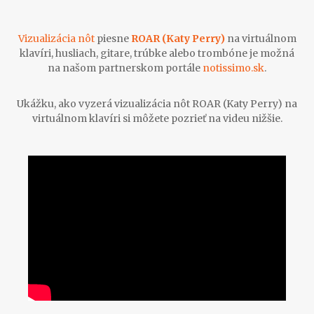
Vizualizácia nôt
piesne
ROAR (Katy Perry)
na virtuálnom
klavíri, husliach, gitare, trúbke alebo trombóne je možná
na našom partnerskom portále
notissimo.sk
.
Ukážku, ako vyzerá vizualizácia nôt ROAR (Katy Perry) na
virtuálnom klavíri si môžete pozrieť na videu nižšie.