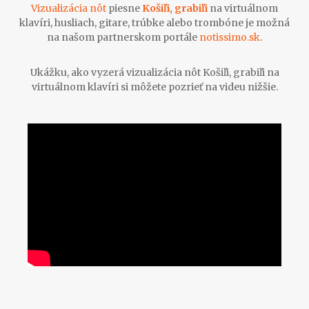
Vizualizácia nôt
piesne
Košiľi, grabiľi
na virtuálnom
klavíri, husliach, gitare, trúbke alebo trombóne je možná
na našom partnerskom portále
notissimo.sk
.
Ukážku, ako vyzerá vizualizácia nôt Košiľi, grabiľi na
virtuálnom klavíri si môžete pozrieť na videu nižšie.