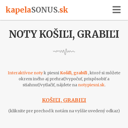
kapela
SONUS
.
sk
NOTY KOŠIĽI, GRABIĽI
Interaktívne noty
k piesni
Košiľi, grabiľi
, ktoré si môžete
okrem iného aj prehrať/vypočuť, prispôsobiť a
stiahnuť/vytlačiť, nájdete na
notypiesni.sk
.
KOŠIĽI, GRABIĽI
(kliknite pre prechod k notám na vyššie uvedený odkaz)