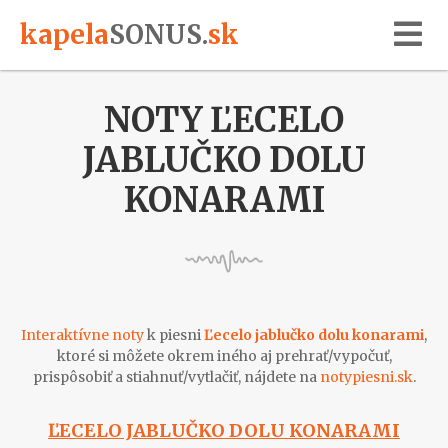
kapela
SONUS
.
sk
NOTY ĽECELO
JABLUČKO DOLU
KONARAMI
Interaktívne noty
k piesni
Ľecelo jablučko dolu konarami
,
ktoré si môžete okrem iného aj prehrať/vypočuť,
prispôsobiť a stiahnuť/vytlačiť, nájdete na
notypiesni.sk
.
ĽECELO JABLUČKO DOLU KONARAMI