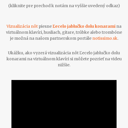
(kliknite pre prechod k notám na vyššie uvedený odkaz)
Vizualizácia nôt
piesne
Ľecelo jablučko dolu konarami
na
virtuálnom klavíri, husliach, gitare, trúbke alebo trombóne
je možná na našom partnerskom portále
notissimo.sk
.
Ukážku, ako vyzerá vizualizácia nôt Ľecelo jablučko dolu
konarami na virtuálnom klavíri si môžete pozrieť na videu
nižšie.