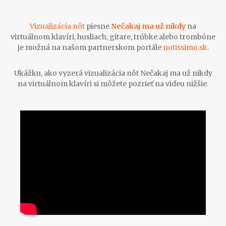
Vizualizácia nôt
piesne
Nečakaj ma už nikdy
na
virtuálnom klavíri, husliach, gitare, trúbke alebo trombóne
je možná na našom partnerskom portále
notissimo.sk
.
Ukážku, ako vyzerá vizualizácia nôt Nečakaj ma už nikdy
na virtuálnom klavíri si môžete pozrieť na videu nižšie.