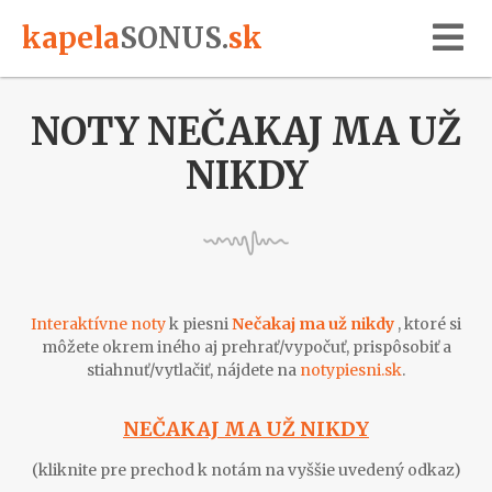
kapela
SONUS
.
sk
NOTY NEČAKAJ MA UŽ
NIKDY
Interaktívne noty
k piesni
Nečakaj ma už nikdy
, ktoré si
môžete okrem iného aj prehrať/vypočuť, prispôsobiť a
stiahnuť/vytlačiť, nájdete na
notypiesni.sk
.
NEČAKAJ MA UŽ NIKDY
(kliknite pre prechod k notám na vyššie uvedený odkaz)