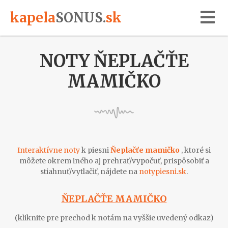
kapela
SONUS
.
sk
NOTY ŇEPLAČŤE
MAMIČKO
Interaktívne noty
k piesni
Ňeplačťe mamičko
, ktoré si
môžete okrem iného aj prehrať/vypočuť, prispôsobiť a
stiahnuť/vytlačiť, nájdete na
notypiesni.sk
.
ŇEPLAČŤE MAMIČKO
(kliknite pre prechod k notám na vyššie uvedený odkaz)