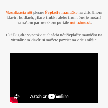
Vizualizácia nôt
piesne
Ňeplačťe mamičko
na virtuálnom
klavíri, husliach, gitare, trúbke alebo trombóne je možná
na našom partnerskom portále
notissimo.sk
.
Ukážku, ako vyzerá vizualizácia nôt Ňeplačťe mamičko na
virtuálnom klavíri si môžete pozrieť na videu nižšie.